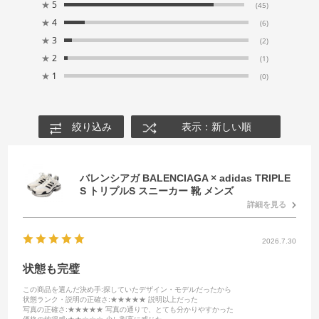
★
5
(45)
★
4
(6)
★
3
(2)
★
2
(1)
★
1
(0)
絞り込み
表示：新しい順
バレンシアガ BALENCIAGA × adidas TRIPLE
S トリプルS スニーカー 靴 メンズ
詳細を見る
2026.7.30
状態も完璧
この商品を選んだ決め手
:探していたデザイン・モデルだったから
状態ランク・説明の正確さ
:★★★★★ 説明以上だった
写真の正確さ
:★★★★★ 写真の通りで、とても分かりやすかった