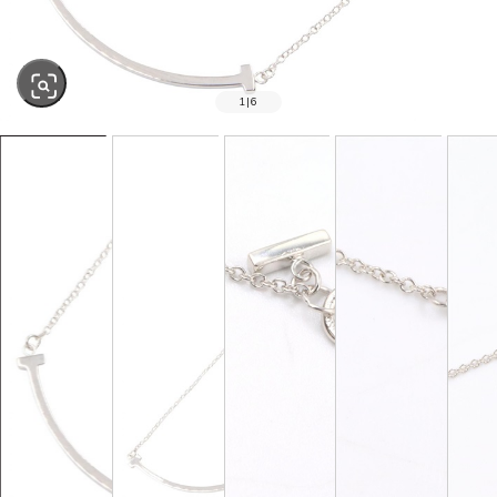
1
|
6
SOLD OUT