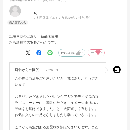
価格の納得感
:★★☆☆☆ 少し割高に感じた
sj
ご利用回数:
始めて
年代:
50代
性別:
男性
記載内容のとおり、新品未使用
箱も綺麗で大変良かったです。
参考になった
1
Like!
0
店舗からの回答
2026.8.3
この度は当店をご利用いただき、誠にありがとうござ
います。
お選びいただきましたバレンシアガとアディダスのコ
ラボスニーカーにご満足いただき、イメージ通りのお
品物をお届けできましたこと、大変嬉しく存じます。
お気に入りの一足となりましたら幸いでございます。
これからも魅力あるお品物を揃えてまいります。また