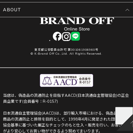
ABOUT
facebook
instagram
LINE
東京都公安委員会許可 第301061906960号
© K-Brand Off Co.,Ltd. All Rights Reserved.
当店は、偽造品の流通防止を目指すAACD(日本流通自主管理協会)の正会
員企業です(会員番号：R-0157)
日本流通自主管理協会(AACD)は、並行輸入市場における、偽造品や不正
商品の流通防止と排除を目的として、1998年4月に発足された団体です。
協会基準に基づいた厳正なチェックのもと仕入・販売を行い、お客さま
がより安心してお買い物ができるよう努めてまいります。