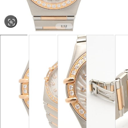
1
|
12
SOLD OUT