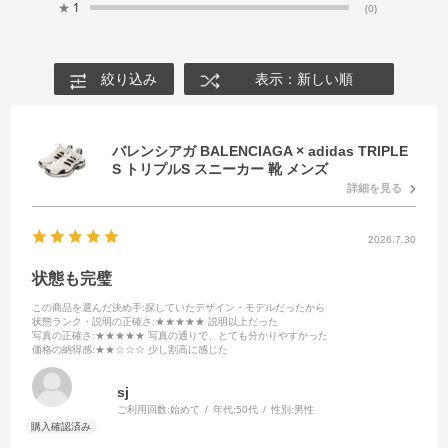
★
1
(0)
絞り込み
表示：新しい順
バレンシアガ BALENCIAGA × adidas TRIPLE
S トリプルS スニーカー 靴 メンズ
詳細を見る
2026.7.30
状態も完璧
この商品を選んだ決め手
:探していたデザイン・モデルだったから
状態ランク・説明の正確さ
:★★★★★ 説明以上だった
写真の正確さ
:★★★★★ 写真の通りで、とても分かりやすかった
価格の納得感
:★★☆☆☆ 少し割高に感じた
sj
ご利用回数:
始めて
年代:
50代
性別:
男性