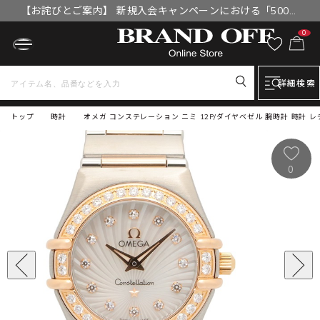
【お詫びとご案内】 新規入会キャンペーンにおける「500円
OFFクーポン」付与漏れと補填について
0
詳細検索
トップ
時計
オメガ コンステレーション ニミ 12P/ダイヤベゼル 腕時計 時計 レディース
0