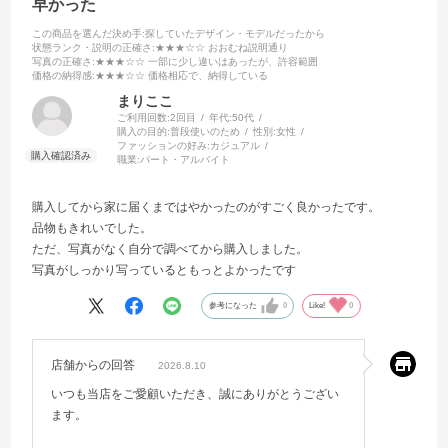
早かった
この商品を選んだ決め手
:探していたデザイン・モデルだったから
状態ランク・説明の正確さ
:★★★☆☆ おおむね説明通り
写真の正確さ
:★★★☆☆ 一部に少し違いはあったが、許容範囲
価格の納得感
:★★★☆☆ 価格相応で、納得している
まりここ
ご利用回数:
2回目
年代:
50代
購入の目的:
普段使いのため
性別:
女性
ファッションの好み:
カジュアル
職業:
パート・アルバイト
購入してから家に届くまではやかったのがすごく良かったです。
品物もきれいでした。
ただ、写真がなく自分で調べてから購入しました。
写真がしっかり写っているともっとよかったです
参考になった
0
Like!
0
店舗からの回答
2026.8.10
いつも当店をご愛顧いただき、誠にありがとうござい
ます。