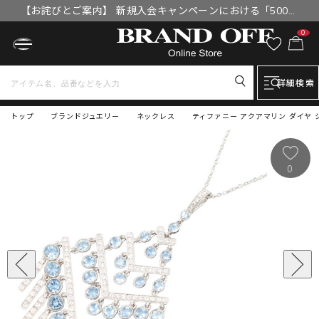
【お詫びとご案内】 新規入会キャンペーンにおける「500円
OFFクーポン」付与漏れと補填について
0
詳細検索
トップ
ブランドジュエリー
ネックレス
ティファニー アクアマリン ダイヤ 
0