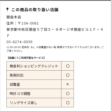
この商品の取り扱い店舗
銀座本店
住所：〒104-0061
東京都中央区銀座５丁目５－９オージオ銀座ビル１Ｆ－４
Ｆ
03-6274-0039
11:00-20:00 定休日: なし ※試着室がない為､取寄せできないアイテムがございます｡ ご
了承ください｡
【店舗にてご利用可能なサービス】
無金利ショッピングクレジット
〇
免税対応
〇
✕
試着室
時計コマ調整
〇
リングサイズ直し
〇