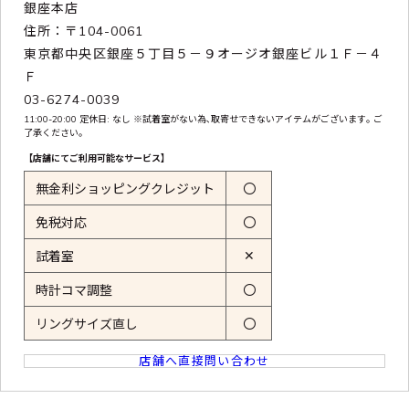
銀座本店
住所：〒104-0061
東京都中央区銀座５丁目５－９オージオ銀座ビル１Ｆ－４
Ｆ
03-6274-0039
11:00-20:00 定休日: なし ※試着室がない為､取寄せできないアイテムがございます｡ ご
了承ください｡
【店舗にてご利用可能なサービス】
無金利ショッピングクレジット
〇
免税対応
〇
✕
試着室
時計コマ調整
〇
リングサイズ直し
〇
店舗へ直接問い合わせ