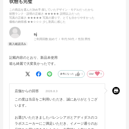
状態も完璧
この商品を選んだ決め手
:探していたデザイン・モデルだったから
状態ランク・説明の正確さ
:★★★★★ 説明以上だった
写真の正確さ
:★★★★★ 写真の通りで、とても分かりやすかった
価格の納得感
:★★☆☆☆ 少し割高に感じた
sj
ご利用回数:
始めて
年代:
50代
性別:
男性
記載内容のとおり、新品未使用
箱も綺麗で大変良かったです。
参考になった
1
Like!
0
店舗からの回答
2026.8.3
この度は当店をご利用いただき、誠にありがとうござ
います。
お選びいただきましたバレンシアガとアディダスのコ
ラボスニーカーにご満足いただき、イメージ通りのお