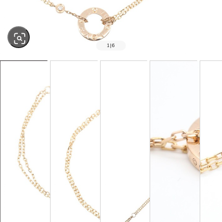
1
|
6
SOLD OUT