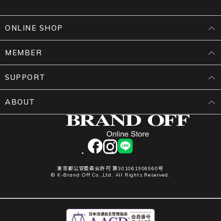
ONLINE SHOP
MEMBER
SUPPORT
ABOUT
facebook
instagram
LINE
東京都公安委員会許可 第301061906960号
© K-Brand Off Co.,Ltd. All Rights Reserved.