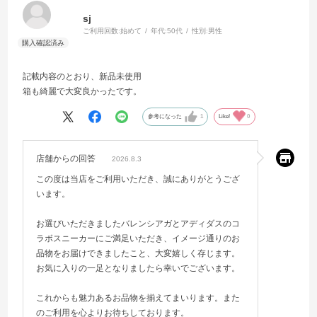
sj
ご利用回数:
始めて
年代:
50代
性別:
男性
記載内容のとおり、新品未使用
箱も綺麗で大変良かったです。
参考になった
1
Like!
0
店舗からの回答
2026.8.3
この度は当店をご利用いただき、誠にありがとうござ
います。
お選びいただきましたバレンシアガとアディダスのコ
ラボスニーカーにご満足いただき、イメージ通りのお
品物をお届けできましたこと、大変嬉しく存じます。
お気に入りの一足となりましたら幸いでございます。
これからも魅力あるお品物を揃えてまいります。また
のご利用を心よりお待ちしております。