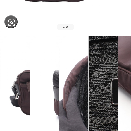
1
|
8
SOLD OUT