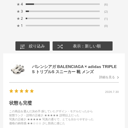
★
4
(6)
★
3
(2)
★
2
(1)
★
1
(0)
絞り込み
表示：新しい順
バレンシアガ BALENCIAGA × adidas TRIPLE
S トリプルS スニーカー 靴 メンズ
詳細を見る
2026.7.30
状態も完璧
この商品を選んだ決め手
:探していたデザイン・モデルだったから
状態ランク・説明の正確さ
:★★★★★ 説明以上だった
写真の正確さ
:★★★★★ 写真の通りで、とても分かりやすかった
価格の納得感
:★★☆☆☆ 少し割高に感じた