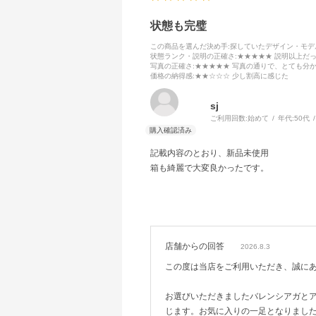
状態も完璧
この商品を選んだ決め手
:探していたデザイン・モ
状態ランク・説明の正確さ
:★★★★★ 説明以上だ
写真の正確さ
:★★★★★ 写真の通りで、とても分
価格の納得感
:★★☆☆☆ 少し割高に感じた
sj
ご利用回数:
始めて
年代:
50代
記載内容のとおり、新品未使用
箱も綺麗で大変良かったです。
店舗からの回答
2026.8.3
この度は当店をご利用いただき、誠に
お選びいただきましたバレンシアガと
じます。お気に入りの一足となりまし