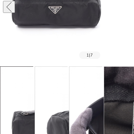
1
|
7
SOLD OUT