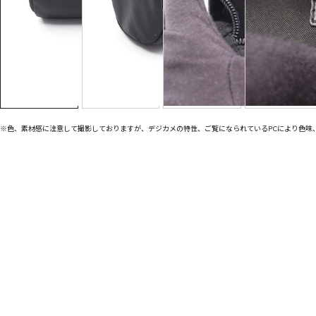
※色、素材感に注意して撮影しておりますが、デジカメの特性、ご覧になられているPCにより色味