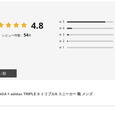
4.8
★
5
★
4
54
★
3
レビュー件数：
件
★
2
★
1
い順
GA × adidas TRIPLE S トリプルS スニーカー 靴 メンズ