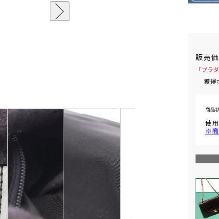
販売
「プラダ
獲得
商品
使用
※商