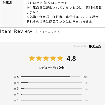
付属品
パドロック,鍵,クロシェット
※付属品欄に記載されていないものは、原則付属致
しません。
※外箱・保存袋・保証書・等が付属している場合、
それらの状態は商品ランクには含まれません。
Item Review
アイテムレビュー
4.8
54
レビュー件数：
件
★
5
(45)
★
4
(6)
★
3
(2)
★
2
(1)
★
1
(0)