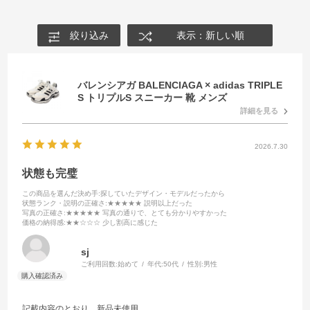
絞り込み
表示：新しい順
バレンシアガ BALENCIAGA × adidas TRIPLE
S トリプルS スニーカー 靴 メンズ
詳細を見る
2026.7.30
状態も完璧
この商品を選んだ決め手
:探していたデザイン・モデルだったから
状態ランク・説明の正確さ
:★★★★★ 説明以上だった
写真の正確さ
:★★★★★ 写真の通りで、とても分かりやすかった
価格の納得感
:★★☆☆☆ 少し割高に感じた
sj
ご利用回数:
始めて
年代:
50代
性別:
男性
記載内容のとおり、新品未使用