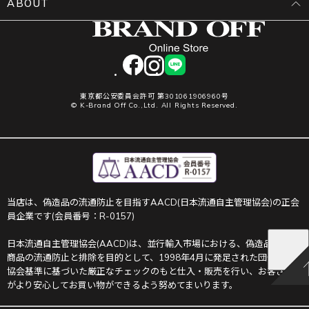
ABOUT
facebook
instagram
LINE
東京都公安委員会許可 第301061906960号
© K-Brand Off Co.,Ltd. All Rights Reserved.
当店は、偽造品の流通防止を目指すAACD(日本流通自主管理協会)の正会
員企業です(会員番号：R-0157)
日本流通自主管理協会(AACD)は、並行輸入市場における、偽造品や不正
商品の流通防止と排除を目的として、1998年4月に発足された団体です。
協会基準に基づいた厳正なチェックのもと仕入・販売を行い、お客さま
がより安心してお買い物ができるよう努めてまいります。