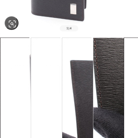
1
|
4
SOLD OUT