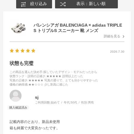
絞り込み
表示：新しい順
バレンシアガ BALENCIAGA × adidas TRIPLE
S トリプルS スニーカー 靴 メンズ
詳細を見る
2026.7.30
状態も完璧
この商品を選んだ決め手
:探していたデザイン・モデルだったから
状態ランク・説明の正確さ
:★★★★★ 説明以上だった
写真の正確さ
:★★★★★ 写真の通りで、とても分かりやすかった
価格の納得感
:★★☆☆☆ 少し割高に感じた
sj
ご利用回数:
始めて
年代:
50代
性別:
男性
記載内容のとおり、新品未使用
箱も綺麗で大変良かったです。