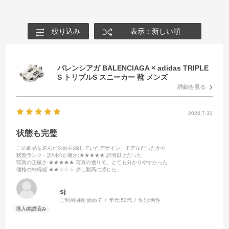
絞り込み
表示：新しい順
バレンシアガ BALENCIAGA × adidas TRIPLE
S トリプルS スニーカー 靴 メンズ
詳細を見る
2026.7.30
状態も完璧
この商品を選んだ決め手
:探していたデザイン・モデルだったから
状態ランク・説明の正確さ
:★★★★★ 説明以上だった
写真の正確さ
:★★★★★ 写真の通りで、とても分かりやすかった
価格の納得感
:★★☆☆☆ 少し割高に感じた
sj
ご利用回数:
始めて
年代:
50代
性別:
男性