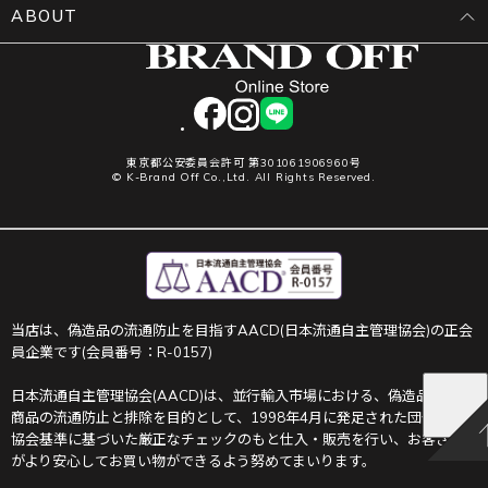
ABOUT
facebook
instagram
LINE
東京都公安委員会許可 第301061906960号
© K-Brand Off Co.,Ltd. All Rights Reserved.
当店は、偽造品の流通防止を目指すAACD(日本流通自主管理協会)の正会
員企業です(会員番号：R-0157)
日本流通自主管理協会(AACD)は、並行輸入市場における、偽造品や不正
商品の流通防止と排除を目的として、1998年4月に発足された団体です。
協会基準に基づいた厳正なチェックのもと仕入・販売を行い、お客さま
がより安心してお買い物ができるよう努めてまいります。