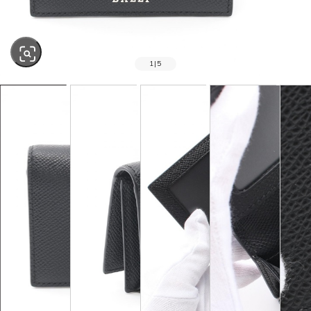
1
|
5
SOLD OUT