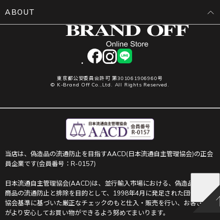
ABOUT
facebook
instagram
LINE
東京都公安委員会許可 第301061906960号
© K-Brand Off Co.,Ltd. All Rights Reserved.
当店は、偽造品の流通防止を目指すAACD(日本流通自主管理協会)の正会
員企業です(会員番号：R-0157)
日本流通自主管理協会(AACD)は、並行輸入市場における、偽造品や不正
商品の流通防止と排除を目的として、1998年4月に発足された団体です。
協会基準に基づいた厳正なチェックのもと仕入・販売を行い、お客さま
がより安心してお買い物ができるよう努めてまいります。