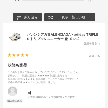
絞り込み
表示：新しい順
バレンシアガ BALENCIAGA × adidas TRIPLE
S トリプルS スニーカー 靴 メンズ
詳細を見る
2026.7.30
状態も完璧
この商品を選んだ決め手
:探していたデザイン・モデルだったから
状態ランク・説明の正確さ
:★★★★★ 説明以上だった
写真の正確さ
:★★★★★ 写真の通りで、とても分かりやすかった
価格の納得感
:★★☆☆☆ 少し割高に感じた
sj
ご利用回数:
始めて
年代:
50代
性別:
男性