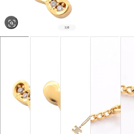
1
|
6
SOLD OUT