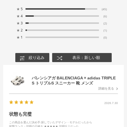
★
5
(45)
★
4
(6)
★
3
(2)
★
2
(1)
★
1
(0)
絞り込み
表示：新しい順
バレンシアガ BALENCIAGA × adidas TRIPLE
S トリプルS スニーカー 靴 メンズ
詳細を見る
2026.7.30
状態も完璧
この商品を選んだ決め手
:探していたデザイン・モデルだったから
状態ランク・説明の正確さ
:★★★★★ 説明以上だった