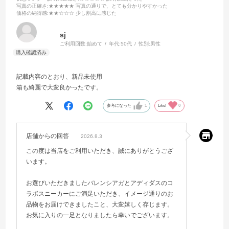
写真の正確さ
:★★★★★ 写真の通りで、とても分かりやすかった
価格の納得感
:★★☆☆☆ 少し割高に感じた
sj
ご利用回数:
始めて
年代:
50代
性別:
男性
記載内容のとおり、新品未使用
箱も綺麗で大変良かったです。
参考になった
1
Like!
0
店舗からの回答
2026.8.3
この度は当店をご利用いただき、誠にありがとうござ
います。
お選びいただきましたバレンシアガとアディダスのコ
ラボスニーカーにご満足いただき、イメージ通りのお
品物をお届けできましたこと、大変嬉しく存じます。
お気に入りの一足となりましたら幸いでございます。