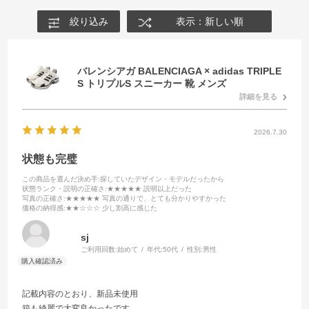
絞り込み
表示：新しい順
バレンシアガ BALENCIAGA × adidas TRIPLE
S トリプルS スニーカー 靴 メンズ
詳細を見る
2026.7.30
状態も完璧
この商品を選んだ決め手
:探していたデザイン・モデルだったから
状態ランク・説明の正確さ
:★★★★★ 説明以上だった
写真の正確さ
:★★★★★ 写真の通りで、とても分かりやすかった
価格の納得感
:★★☆☆☆ 少し割高に感じた
sj
ご利用回数:
始めて
年代:
50代
性別:
男性
記載内容のとおり、新品未使用
箱も綺麗で大変良かったです。