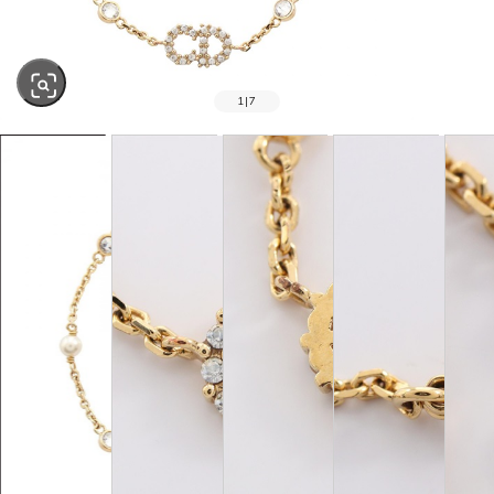
1
|
7
SOLD OUT