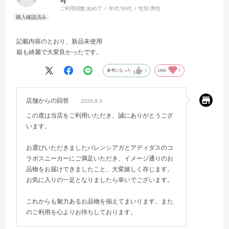
ご利用回数:
始めて
年代:
50代
性別:
男性
記載内容のとおり、新品未使用
箱も綺麗で大変良かったです。
参考になった
1
Like!
0
店舗からの回答
2026.8.3
この度は当店をご利用いただき、誠にありがとうござ
います。
お選びいただきましたバレンシアガとアディダスのコ
ラボスニーカーにご満足いただき、イメージ通りのお
品物をお届けできましたこと、大変嬉しく存じます。
お気に入りの一足となりましたら幸いでございます。
これからも魅力あるお品物を揃えてまいります。また
のご利用を心よりお待ちしております。