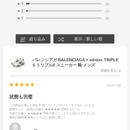
★
3
(2)
★
2
(1)
★
1
(0)
絞り込み
表示：新しい順
バレンシアガ BALENCIAGA × adidas TRIPLE
S トリプルS スニーカー 靴 メンズ
詳細を見る
2026.7.30
状態も完璧
この商品を選んだ決め手
:探していたデザイン・モデルだったから
状態ランク・説明の正確さ
:★★★★★ 説明以上だった
写真の正確さ
:★★★★★ 写真の通りで、とても分かりやすかった
価格の納得感
:★★☆☆☆ 少し割高に感じた
sj