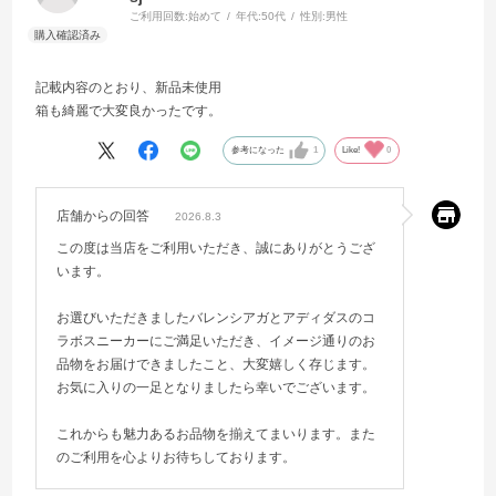
ご利用回数:
始めて
年代:
50代
性別:
男性
記載内容のとおり、新品未使用
箱も綺麗で大変良かったです。
参考になった
1
Like!
0
店舗からの回答
2026.8.3
この度は当店をご利用いただき、誠にありがとうござ
います。
お選びいただきましたバレンシアガとアディダスのコ
ラボスニーカーにご満足いただき、イメージ通りのお
品物をお届けできましたこと、大変嬉しく存じます。
お気に入りの一足となりましたら幸いでございます。
これからも魅力あるお品物を揃えてまいります。また
のご利用を心よりお待ちしております。