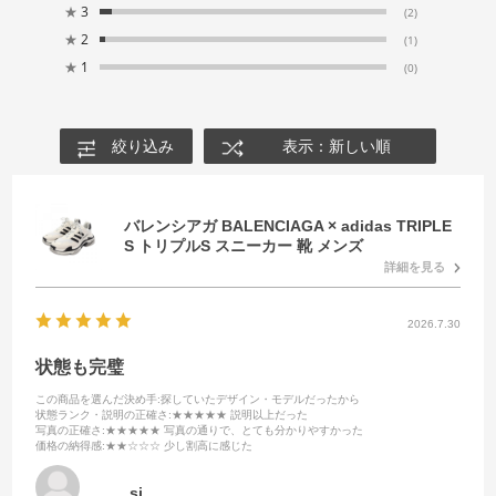
★
3
(2)
★
2
(1)
★
1
(0)
絞り込み
表示：新しい順
バレンシアガ BALENCIAGA × adidas TRIPLE
S トリプルS スニーカー 靴 メンズ
詳細を見る
2026.7.30
状態も完璧
この商品を選んだ決め手
:探していたデザイン・モデルだったから
状態ランク・説明の正確さ
:★★★★★ 説明以上だった
写真の正確さ
:★★★★★ 写真の通りで、とても分かりやすかった
価格の納得感
:★★☆☆☆ 少し割高に感じた
sj