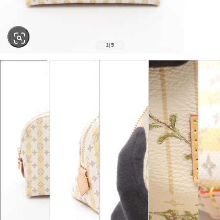
1
|
5
SOLD OUT