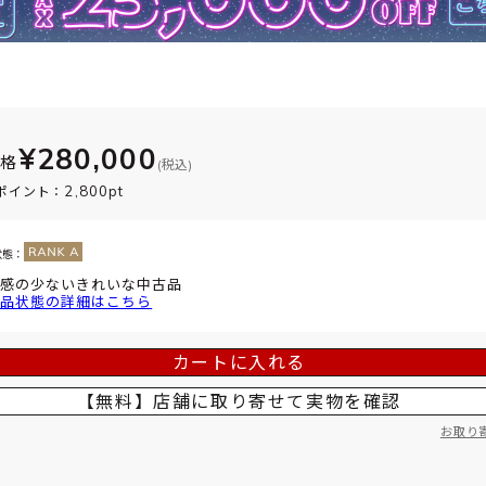
¥280,000
価格
(税込)
2,800pt
ポイント：
状態：
感の少ないきれいな中古品
品状態の詳細はこちら
カートに入れる
【無料】店舗に取り寄せて
実物を確認
お取り