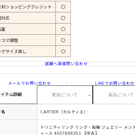
金利ショッピングクレジット
〇
税対応
〇
着室
〇
計コマ調整
〇
ングサイズ直し
〇
店舗へ直接問い合わせ
メールでお問い合わせ
LINEでお問い合わせ
アイテム詳細
配送について
返品について
ド名
CARTIER（カルティエ）
トリニティリング リング・指輪 ジュエリー メンズ
ィース 4007898353 【中古】