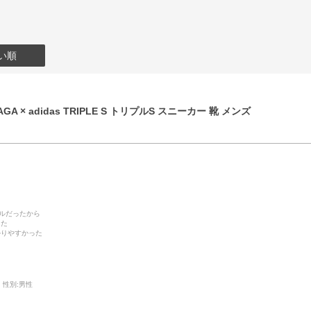
い順
GA × adidas TRIPLE S トリプルS スニーカー 靴 メンズ
デルだったから
った
かりやすかった
性別:
男性