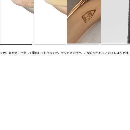
※色、素材感に注意して撮影しておりますが、デジカメの特性、ご覧になられているPCにより色味