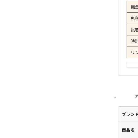
無
免
試
時
リ
ブラン
商品名