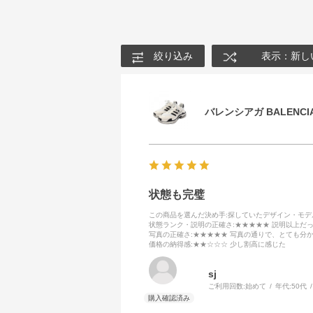
絞り込み
表示：新し
バレンシアガ BALENCIA
状態も完璧
この商品を選んだ決め手
:探していたデザイン・モ
状態ランク・説明の正確さ
:★★★★★ 説明以上だ
写真の正確さ
:★★★★★ 写真の通りで、とても分
価格の納得感
:★★☆☆☆ 少し割高に感じた
sj
ご利用回数:
始めて
年代:
50代