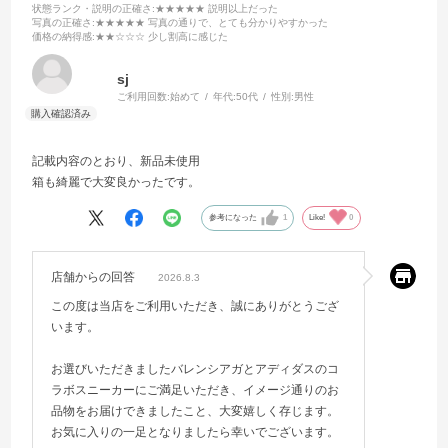
状態ランク・説明の正確さ
:★★★★★ 説明以上だった
写真の正確さ
:★★★★★ 写真の通りで、とても分かりやすかった
価格の納得感
:★★☆☆☆ 少し割高に感じた
sj
ご利用回数:
始めて
年代:
50代
性別:
男性
記載内容のとおり、新品未使用
箱も綺麗で大変良かったです。
参考になった
1
Like!
0
店舗からの回答
2026.8.3
この度は当店をご利用いただき、誠にありがとうござ
います。
お選びいただきましたバレンシアガとアディダスのコ
ラボスニーカーにご満足いただき、イメージ通りのお
品物をお届けできましたこと、大変嬉しく存じます。
お気に入りの一足となりましたら幸いでございます。