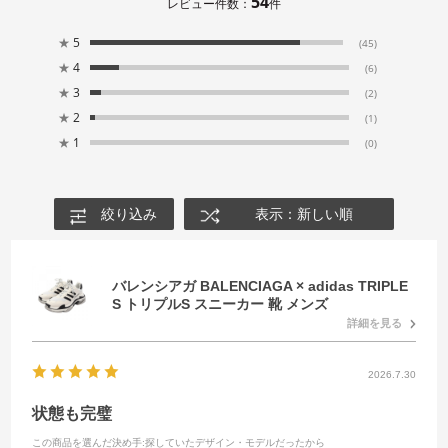
54
レビュー件数：
件
★
5
(45)
★
4
(6)
★
3
(2)
★
2
(1)
★
1
(0)
絞り込み
表示：新しい順
バレンシアガ BALENCIAGA × adidas TRIPLE
S トリプルS スニーカー 靴 メンズ
詳細を見る
2026.7.30
状態も完璧
この商品を選んだ決め手
:探していたデザイン・モデルだったから