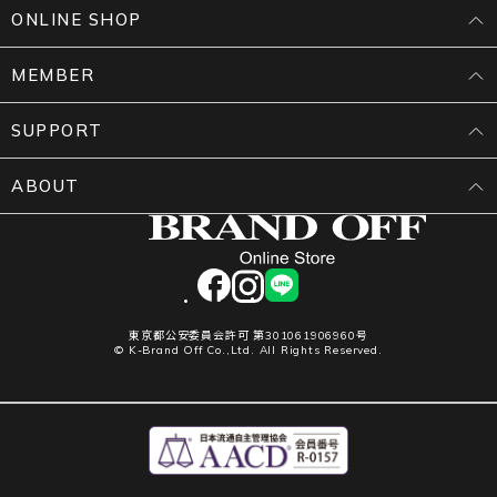
ONLINE SHOP
MEMBER
SUPPORT
ABOUT
facebook
instagram
LINE
東京都公安委員会許可 第301061906960号
© K-Brand Off Co.,Ltd. All Rights Reserved.