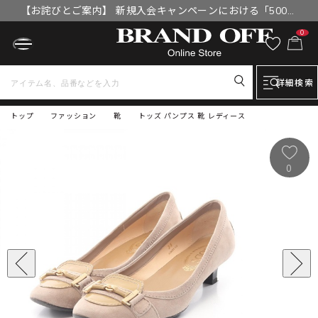
【お詫びとご案内】 新規入会キャンペーンにおける「500円
OFFクーポン」付与漏れと補填について
0
詳細検索
トップ
ファッション
靴
トッズ パンプス 靴 レディース
0