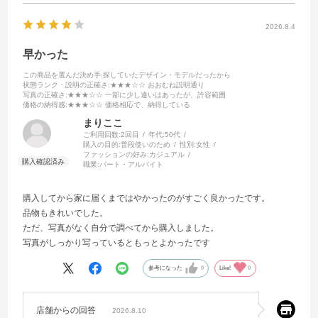
2026.8.4
早かった
この商品を選んだ決め手
:探していたデザイン・モデルだったから
状態ランク・説明の正確さ
:★★★☆☆ おおむね説明通り
写真の正確さ
:★★★☆☆ 一部に少し違いはあったが、許容範囲
価格の納得感
:★★★☆☆ 価格相応で、納得している
まりここ
ご利用回数:
2回目
年代:
50代
購入の目的:
普段使いのため
性別:
女性
ファッションの好み:
カジュアル
職業:
パート・アルバイト
購入してから家に届くまではやかったのがすごく良かったです。
品物もきれいでした。
ただ、写真がなく自分で調べてから購入しました。
写真がしっかり写っているともっとよかったです
参考になった
0
Like!
0
店舗からの回答
2026.8.10