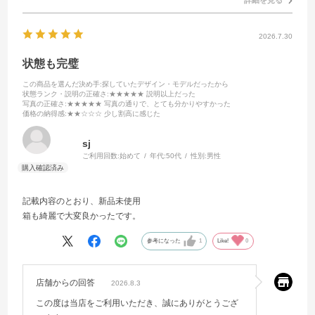
2026.7.30
状態も完璧
この商品を選んだ決め手
:探していたデザイン・モデルだったから
状態ランク・説明の正確さ
:★★★★★ 説明以上だった
写真の正確さ
:★★★★★ 写真の通りで、とても分かりやすかった
価格の納得感
:★★☆☆☆ 少し割高に感じた
sj
ご利用回数:
始めて
年代:
50代
性別:
男性
記載内容のとおり、新品未使用
箱も綺麗で大変良かったです。
参考になった
1
Like!
0
店舗からの回答
2026.8.3
この度は当店をご利用いただき、誠にありがとうござ