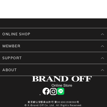
ONLINE SHOP
MEMBER
SUPPORT
ABOUT
facebook
instagram
LINE
東京都公安委員会許可 第301061906960号
© K-Brand Off Co.,Ltd. All Rights Reserved.