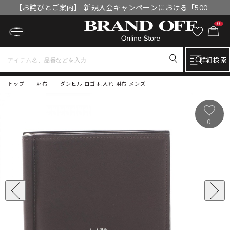
【お詫びとご案内】 新規入会キャンペーンにおける「500円
OFFクーポン」付与漏れと補填について
0
詳細検索
トップ
財布
ダンヒル ロゴ 札入れ 財布 メンズ
0