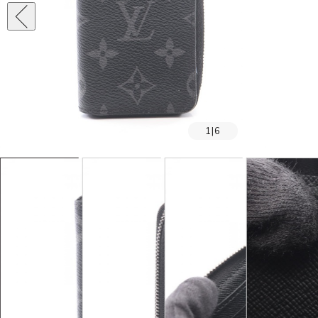
1
|
6
SOLD OUT