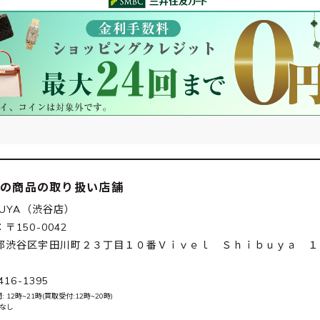
この商品の取り扱い店舗
BUYA（渋谷店）
〒150-0042
都渋谷区宇田川町２３丁目１０番Ｖｉｖｅｌ Ｓｈｉｂｕｙａ １
416-1395
 12時~21時(買取受付:12時~20時)
 なし