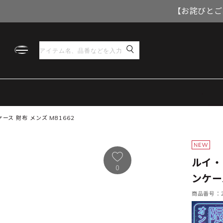
【お詫びとご
ス 財布 メンズ M81662
ルイ・
0
ンケース
商品番号：21