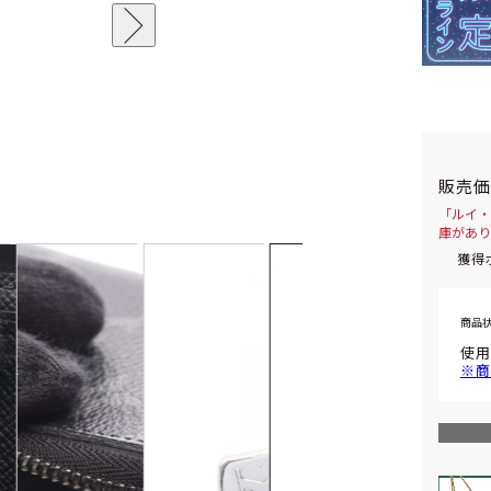
販売
「ルイ・
庫があり
獲得
商品
使用
※商