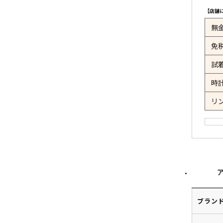
【店舗
無
免
試
時
リ
ブラン