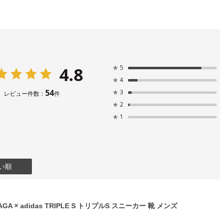
4.8
★
5
★
4
54
★
3
レビュー件数：
件
★
2
★
1
い順
GA × adidas TRIPLE S トリプルS スニーカー 靴 メンズ