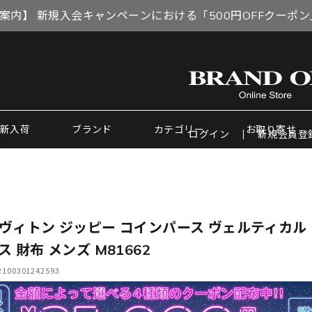
案内】 新規入会キャンペーンにおける「500円OFFクーポ
新入荷
ブランド
カテゴリー
お取り寄せ
ログイン
新規会員登
ヴィトン ジッピー コインパース ヴェルティカル
 財布 メンズ M81662
00301242593