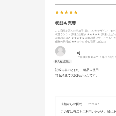
状態も完璧
この商品を選んだ決め手
:探していたデザイン・モ
状態ランク・説明の正確さ
:★★★★★ 説明以上だ
写真の正確さ
:★★★★★ 写真の通りで、とても分
価格の納得感
:★★☆☆☆ 少し割高に感じた
sj
ご利用回数:
始めて
年代:
50代
記載内容のとおり、新品未使用
箱も綺麗で大変良かったです。
店舗からの回答
2026.8.3
この度は当店をご利用いただき、誠に