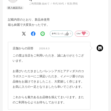
ご利用回数:
始めて
年代:
50代
性別:
男性
記載内容のとおり、新品未使用
箱も綺麗で大変良かったです。
参考になった
1
Like!
0
店舗からの回答
2026.8.3
この度は当店をご利用いただき、誠にありがとうござ
います。
お選びいただきましたバレンシアガとアディダスのコ
ラボスニーカーにご満足いただき、イメージ通りのお
品物をお届けできましたこと、大変嬉しく存じます。
お気に入りの一足となりましたら幸いでございます。
これからも魅力あるお品物を揃えてまいります。また
のご利用を心よりお待ちしております。