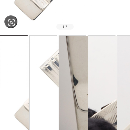
1
|
7
SOLD OUT