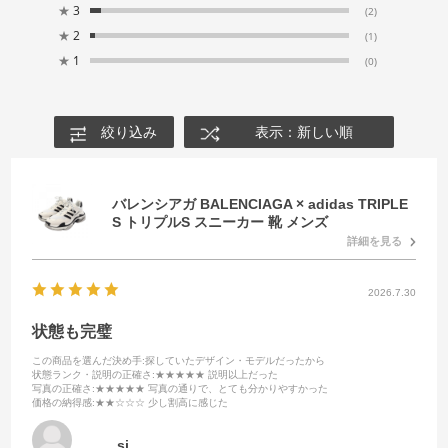
★
3
(2)
★
2
(1)
★
1
(0)
絞り込み
表示：新しい順
バレンシアガ BALENCIAGA × adidas TRIPLE
S トリプルS スニーカー 靴 メンズ
詳細を見る
2026.7.30
状態も完璧
この商品を選んだ決め手
:探していたデザイン・モデルだったから
状態ランク・説明の正確さ
:★★★★★ 説明以上だった
写真の正確さ
:★★★★★ 写真の通りで、とても分かりやすかった
価格の納得感
:★★☆☆☆ 少し割高に感じた
sj