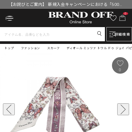
【お詫びとご案内】 新規入会キャンペーンにおける「500円
OFFクーポン」付与漏れと補填について
0
詳細検索
トップ
ファッション
スカーフ
ディオール ミッツァ トワル ドゥ ジュイ パピヨ
0