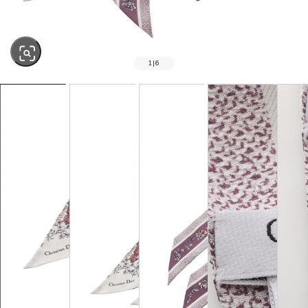
1
|
6
SOLD OUT