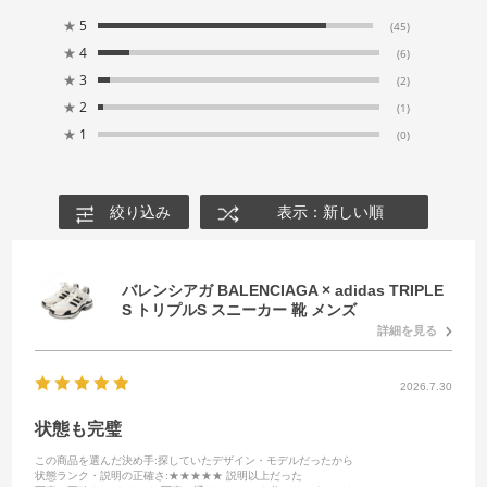
★
5
(45)
★
4
(6)
★
3
(2)
★
2
(1)
★
1
(0)
絞り込み
表示：新しい順
バレンシアガ BALENCIAGA × adidas TRIPLE
S トリプルS スニーカー 靴 メンズ
詳細を見る
2026.7.30
状態も完璧
この商品を選んだ決め手
:探していたデザイン・モデルだったから
状態ランク・説明の正確さ
:★★★★★ 説明以上だった