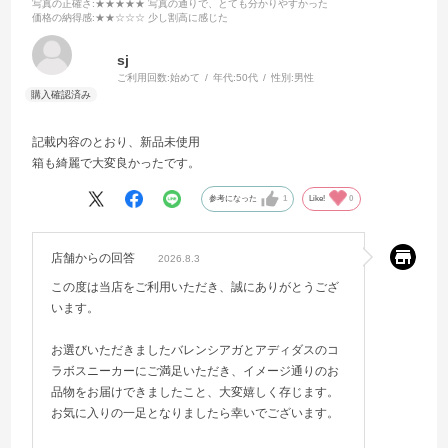
写真の正確さ
:★★★★★ 写真の通りで、とても分かりやすかった
価格の納得感
:★★☆☆☆ 少し割高に感じた
sj
ご利用回数:
始めて
年代:
50代
性別:
男性
記載内容のとおり、新品未使用
箱も綺麗で大変良かったです。
参考になった
1
Like!
0
店舗からの回答
2026.8.3
この度は当店をご利用いただき、誠にありがとうござ
います。
お選びいただきましたバレンシアガとアディダスのコ
ラボスニーカーにご満足いただき、イメージ通りのお
品物をお届けできましたこと、大変嬉しく存じます。
お気に入りの一足となりましたら幸いでございます。