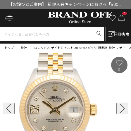
【お詫びとご案内】 新規入会キャンペーンにおける「500円
OFFクーポン」付与漏れと補填について
0
詳細検索
トップ
時計
ロレックス デイトジャスト 28 9P/IXダイヤ 腕時計 時計 レディース 
0