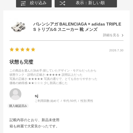
絞り込み
表示：新しい順
バレンシアガ BALENCIAGA × adidas TRIPLE
S トリプルS スニーカー 靴 メンズ
詳細を見る
2026.7.30
状態も完璧
この商品を選んだ決め手
:探していたデザイン・モデルだったから
状態ランク・説明の正確さ
:★★★★★ 説明以上だった
写真の正確さ
:★★★★★ 写真の通りで、とても分かりやすかった
価格の納得感
:★★☆☆☆ 少し割高に感じた
sj
ご利用回数:
始めて
年代:
50代
性別:
男性
記載内容のとおり、新品未使用
箱も綺麗で大変良かったです。