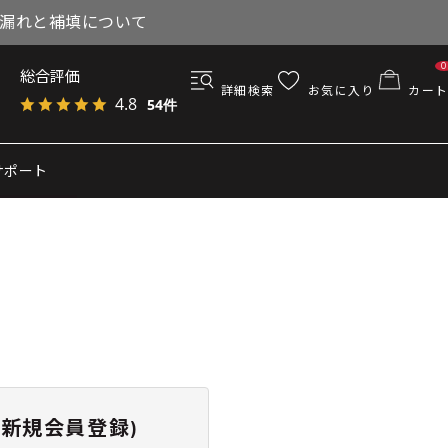
与漏れと補填について
0
総合評価
詳細検索
お気に入り
カート
4.8
54件
サポート
新規会員登録)