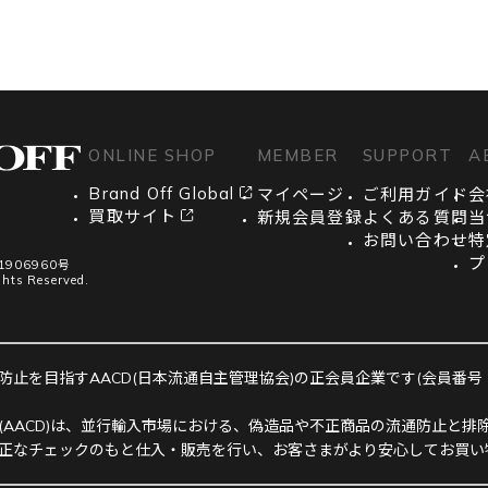
ONLINE SHOP
MEMBER
SUPPORT
A
Brand Off Global
マイページ
ご利用ガイド
会
買取サイト
新規会員登録
よくある質問
当
お問い合わせ
特
プ
906960号
ghts Reserved.
止を目指すAACD(日本流通自主管理協会)の正会員企業です(会員番号：R-
(AACD)は、並行輸入市場における、偽造品や不正商品の流通防止と排除
正なチェックのもと仕入・販売を行い、お客さまがより安心してお買い