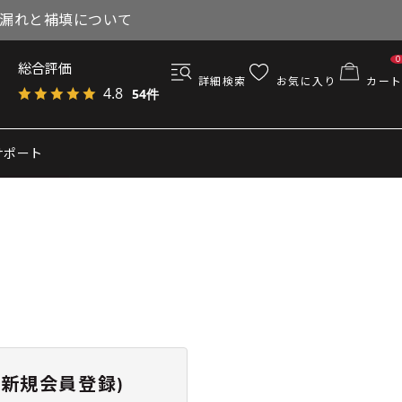
与漏れと補填について
0
総合評価
詳細検索
お気に入り
カート
4.8
54件
サポート
新規会員登録)