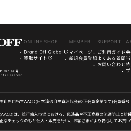
ONLINE SHOP
MEMBER
SUPPORT
A
Brand Off Global
マイページ
ご利用ガイド
会
買取サイト
新規会員登録
よくある質問
当
お問い合わせ
特
プ
906960号
ghts Reserved.
止を目指すAACD(日本流通自主管理協会)の正会員企業です(会員番号：R-
(AACD)は、並行輸入市場における、偽造品や不正商品の流通防止と排除
正なチェックのもと仕入・販売を行い、お客さまがより安心してお買い