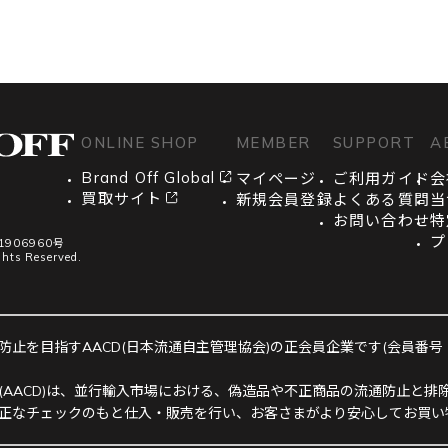
ONLINE SHOP
MEMBER
SUPPORT
A
Brand Off Global
マイページ
ご利用ガイド
会
買取サイト
新規会員登録
よくある質問
当
お問い合わせ
特
プ
906960号
ghts Reserved.
止を目指すAACD(日本流通自主管理協会)の正会員企業です(会員番号：R-
(AACD)は、並行輸入市場における、偽造品や不正商品の流通防止と排除
正なチェックのもと仕入・販売を行い、お客さまがより安心してお買い