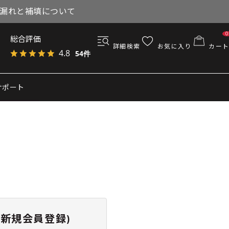
与漏れと補填について
0
総合評価
詳細検索
お気に入り
カート
4.8
54件
サポート
新規会員登録)