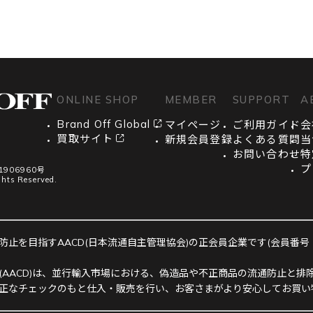
ONLINE SHOP
MEMBER
SUPPORT
A
Brand Off Global
マイページ
ご利用ガイド
会
買取サイト
新規会員登録
よくある質問
当
お問い合わせ
特
プ
906960号
ghts Reserved.
止を目指すAACD(日本流通自主管理協会)の正会員企業です(会員番号：R-
(AACD)は、並行輸入市場における、偽造品や不正商品の流通防止と排除
正なチェックのもと仕入・販売を行い、お客さまがより安心してお買い