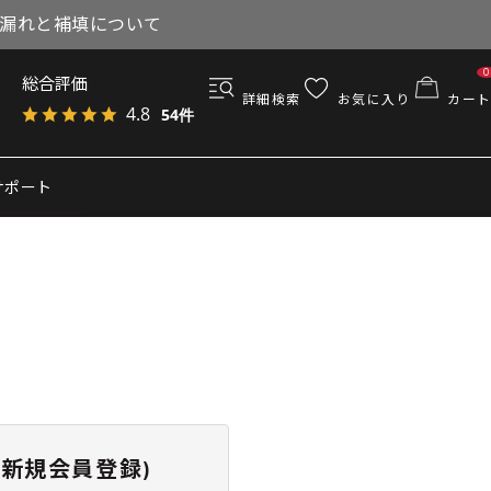
与漏れと補填について
0
総合評価
詳細検索
お気に入り
カート
4.8
54件
サポート
新規会員登録)