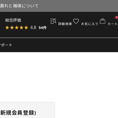
与漏れと補填について
0
総合評価
詳細検索
お気に入り
カート
4.8
54件
サポート
新規会員登録)