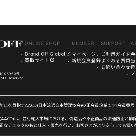
ONLINE SHOP
MEMBER
SUPPORT
A
Brand Off Global
マイページ
ご利用ガイド
会
買取サイト
新規会員登録
よくある質問
当
お問い合わせ
特
プ
906960号
ghts Reserved.
止を目指すAACD(日本流通自主管理協会)の正会員企業です(会員番号：R-
(AACD)は、並行輸入市場における、偽造品や不正商品の流通防止と排除
正なチェックのもと仕入・販売を行い、お客さまがより安心してお買い