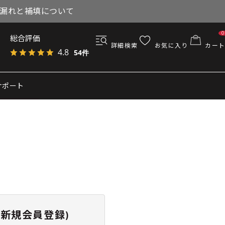
与漏れと補填について
0
総合評価
詳細検索
お気に入り
カート
4.8
54件
サポート
新規会員登録)