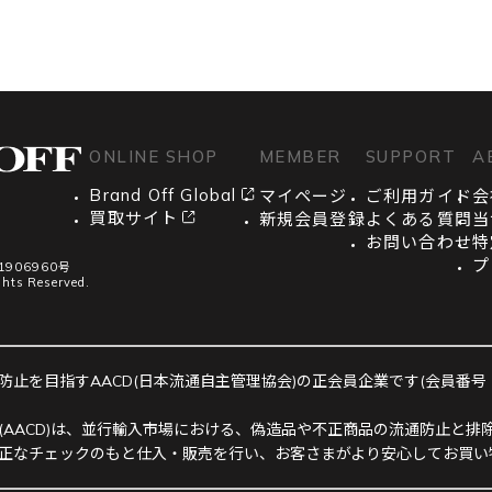
ONLINE SHOP
MEMBER
SUPPORT
A
Brand Off Global
マイページ
ご利用ガイド
会
買取サイト
新規会員登録
よくある質問
当
お問い合わせ
特
プ
906960号
ghts Reserved.
止を目指すAACD(日本流通自主管理協会)の正会員企業です(会員番号：R-
(AACD)は、並行輸入市場における、偽造品や不正商品の流通防止と排除
正なチェックのもと仕入・販売を行い、お客さまがより安心してお買い