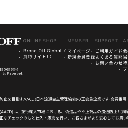
ONLINE SHOP
MEMBER
SUPPORT
A
Brand Off Global
マイページ
ご利用ガイド
会
買取サイト
新規会員登録
よくある質問
当
お問い合わせ
特
プ
906960号
ghts Reserved.
止を目指すAACD(日本流通自主管理協会)の正会員企業です(会員番号：R-
(AACD)は、並行輸入市場における、偽造品や不正商品の流通防止と排除
正なチェックのもと仕入・販売を行い、お客さまがより安心してお買い