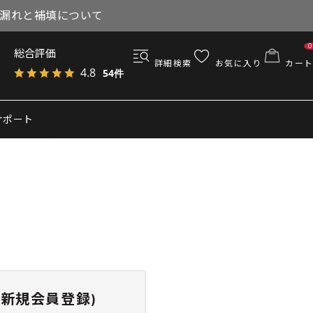
与漏れと補填について
0
総合評価
詳細検索
お気に入り
カート
4.8
54件
サポート
新規会員登録)