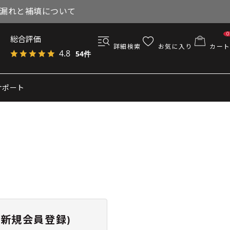
与漏れと補填について
0
総合評価
詳細検索
お気に入り
カート
4.8
54件
サポート
新規会員登録)