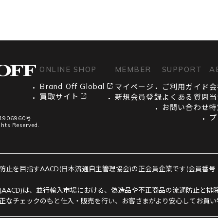
ONLINE SHOP
MEMBER
SUPPORT
A
Brand Off Global
マイページ
ご利用ガイド
会
買取サイト
新規会員登録
よくある質問
当
お問い合わせ
特
プ
906960号
ghts Reserved.
止を目指すAACD(日本流通自主管理協会)の正会員企業です(会員番号：R-
(AACD)は、並行輸入市場における、偽造品や不正商品の流通防止と排除
正なチェックのもと仕入・販売を行い、お客さまがより安心してお買い