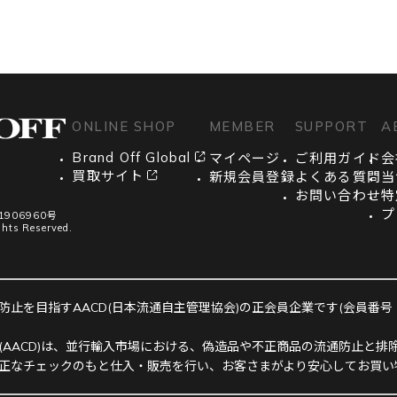
ONLINE SHOP
MEMBER
SUPPORT
A
Brand Off Global
マイページ
ご利用ガイド
会
買取サイト
新規会員登録
よくある質問
当
お問い合わせ
特
プ
906960号
ghts Reserved.
止を目指すAACD(日本流通自主管理協会)の正会員企業です(会員番号：R-
(AACD)は、並行輸入市場における、偽造品や不正商品の流通防止と排除
正なチェックのもと仕入・販売を行い、お客さまがより安心してお買い