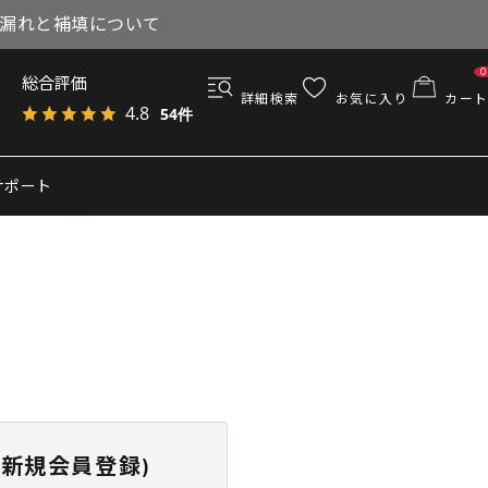
与漏れと補填について
0
総合評価
詳細検索
お気に入り
カート
4.8
54件
サポート
新規会員登録)