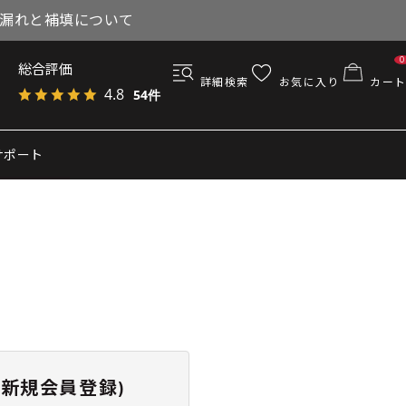
与漏れと補填について
0
総合評価
詳細検索
お気に入り
カート
4.8
54件
サポート
新規会員登録)