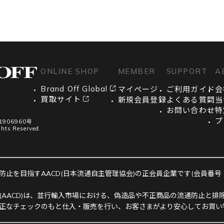
ONLINE SHOP
MEMBER
SUPPORT
A
Brand Off Global
マイページ
ご利用ガイド
会
買取サイト
新規会員登録
よくある質問
当
お問い合わせ
特
プ
906960号
ghts Reserved.
止を目指すAACD(日本流通自主管理協会)の正会員企業です(会員番号：R-
(AACD)は、並行輸入市場における、偽造品や不正商品の流通防止と排除
正なチェックのもと仕入・販売を行い、お客さまがより安心してお買い