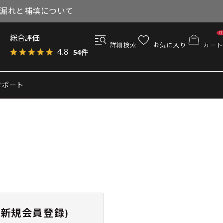
与漏れと補填について
0
総合評価
詳細検索
お気に入り
カート
4.8
54件
サポート
新規会員登録)