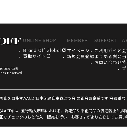
ONLINE SHOP
MEMBER
SUPPORT
A
Brand Off Global
マイページ
ご利用ガイド
会
買取サイト
新規会員登録
よくある質問
当
お問い合わせ
特
プ
906960号
ghts Reserved.
止を目指すAACD(日本流通自主管理協会)の正会員企業です(会員番号：R-
(AACD)は、並行輸入市場における、偽造品や不正商品の流通防止と排除
正なチェックのもと仕入・販売を行い、お客さまがより安心してお買い