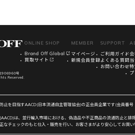
ONLINE SHOP
MEMBER
SUPPORT
A
Brand Off Global
マイページ
ご利用ガイド
会
買取サイト
新規会員登録
よくある質問
当
お問い合わせ
特
プ
906960号
ghts Reserved.
止を目指すAACD(日本流通自主管理協会)の正会員企業です(会員番号：R-
(AACD)は、並行輸入市場における、偽造品や不正商品の流通防止と排除
正なチェックのもと仕入・販売を行い、お客さまがより安心してお買い