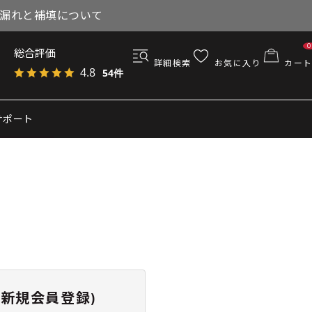
与漏れと補填について
0
総合評価
詳細検索
お気に入り
カート
4.8
54件
サポート
新規会員登録)