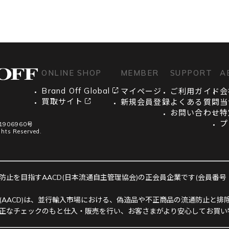
ONLINE SHOP
MEMBER
SUPPORT
A
Brand Off Global
マイページ
ご利用ガイド
会
買取サイト
新規会員登録
よくある質問
当
お問い合わせ
特
プ
906960号
ghts Reserved.
止を目指すAACD(日本流通自主管理協会)の正会員企業です(会員番号：R-
(AACD)は、並行輸入市場における、偽造品や不正商品の流通防止と排除
正なチェックのもと仕入・販売を行い、お客さまがより安心してお買い