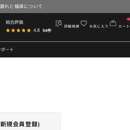
与漏れと補填について
0
総合評価
詳細検索
お気に入り
カート
4.8
54件
サポート
新規会員登録)