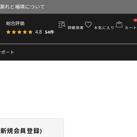
与漏れと補填について
0
総合評価
詳細検索
お気に入り
カート
4.8
54件
サポート
新規会員登録)