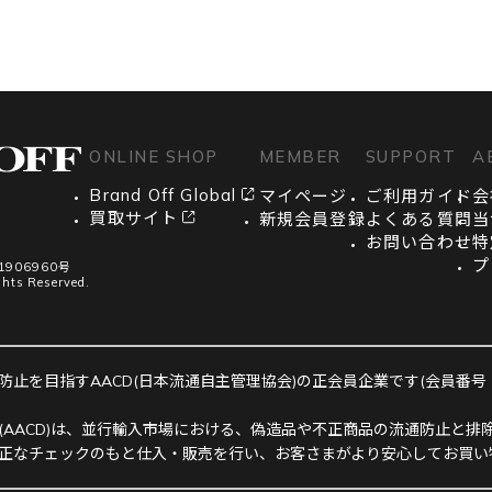
ONLINE SHOP
MEMBER
SUPPORT
A
Brand Off Global
マイページ
ご利用ガイド
会
買取サイト
新規会員登録
よくある質問
当
お問い合わせ
特
プ
906960号
ghts Reserved.
止を目指すAACD(日本流通自主管理協会)の正会員企業です(会員番号：R-
(AACD)は、並行輸入市場における、偽造品や不正商品の流通防止と排除
正なチェックのもと仕入・販売を行い、お客さまがより安心してお買い