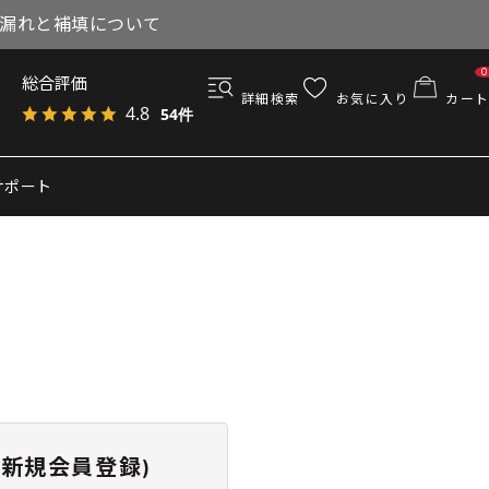
与漏れと補填について
0
総合評価
詳細検索
お気に入り
カート
4.8
54件
サポート
新規会員登録)