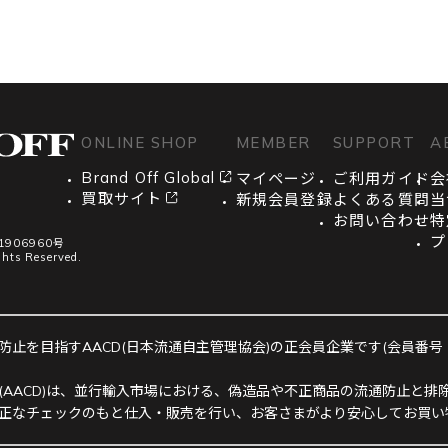
ONLINE SHOP
MEMBER
SUPPORT
A
Brand Off Global
マイページ
ご利用ガイド
会
買取サイト
新規会員登録
よくある質問
当
お問い合わせ
特
プ
906960号
ghts Reserved.
止を目指すAACD(日本流通自主管理協会)の正会員企業です(会員番号：R-
(AACD)は、並行輸入市場における、偽造品や不正商品の流通防止と排除
正なチェックのもと仕入・販売を行い、お客さまがより安心してお買い