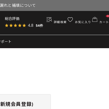
与漏れと補填について
0
総合評価
詳細検索
お気に入り
カート
4.8
54件
サポート
新規会員登録)