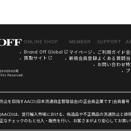
ONLINE SHOP
MEMBER
SUPPORT
A
Brand Off Global
マイページ
ご利用ガイド
会
買取サイト
新規会員登録
よくある質問
当
お問い合わせ
特
プ
906960号
ghts Reserved.
止を目指すAACD(日本流通自主管理協会)の正会員企業です(会員番号：R-
(AACD)は、並行輸入市場における、偽造品や不正商品の流通防止と排除
正なチェックのもと仕入・販売を行い、お客さまがより安心してお買い