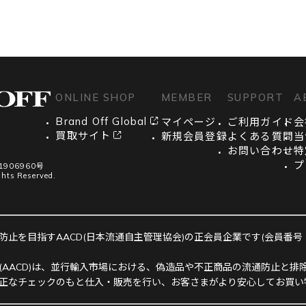
ONLINE SHOP
MEMBER
SUPPORT
A
Brand Off Global
マイページ
ご利用ガイド
会
買取サイト
新規会員登録
よくある質問
当
お問い合わせ
特
プ
906960号
ghts Reserved.
止を目指すAACD(日本流通自主管理協会)の正会員企業です(会員番号：R-
(AACD)は、並行輸入市場における、偽造品や不正商品の流通防止と排除
正なチェックのもと仕入・販売を行い、お客さまがより安心してお買い