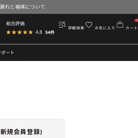
与漏れと補填について
0
総合評価
詳細検索
お気に入り
カート
4.8
54件
サポート
新規会員登録)