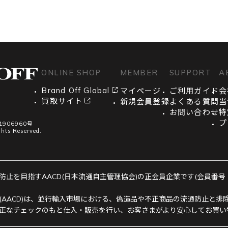
ONLINE SHOP
MEMBER
SUPPORT
A
Brand Off Global
マイページ
ご利用ガイド
会
買取サイト
新規会員登録
よくある質問
当
お問い合わせ
特
プ
906960号
ghts Reserved.
止を目指すAACD(日本流通自主管理協会)の正会員企業です(会員番号：R-
(AACD)は、並行輸入市場における、偽造品や不正商品の流通防止と排除
正なチェックのもと仕入・販売を行い、お客さまがより安心してお買い