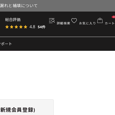
与漏れと補填について
0
総合評価
詳細検索
お気に入り
カート
4.8
54件
サポート
新規会員登録)