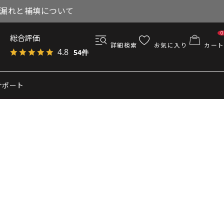
与漏れと補填について
0
総合評価
詳細検索
お気に入り
カート
4.8
54件
サポート