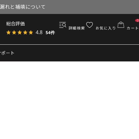
与漏れと補填について
0
総合評価
詳細検索
お気に入り
カート
4.8
54件
サポート