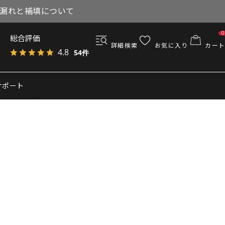
与漏れと補填について
0
総合評価
詳細検索
お気に入り
カート
4.8
54件
サポート