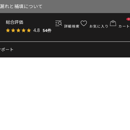
与漏れと補填について
0
総合評価
詳細検索
お気に入り
カート
4.8
54件
サポート