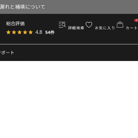
与漏れと補填について
0
総合評価
詳細検索
お気に入り
カート
4.8
54件
サポート