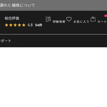
与漏れと補填について
0
総合評価
詳細検索
お気に入り
カート
4.8
54件
サポート