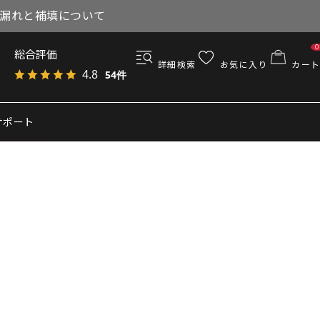
与漏れと補填について
0
総合評価
詳細検索
お気に入り
カート
4.8
54件
サポート