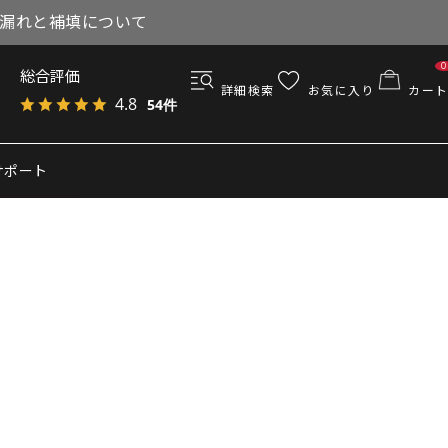
与漏れと補填について
0
総合評価
詳細検索
お気に入り
カート
4.8
54件
サポート