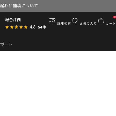
与漏れと補填について
0
総合評価
詳細検索
お気に入り
カート
4.8
54件
サポート