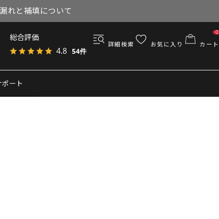
与漏れと補填について
0
総合評価
詳細検索
お気に入り
カート
4.8
54件
サポート